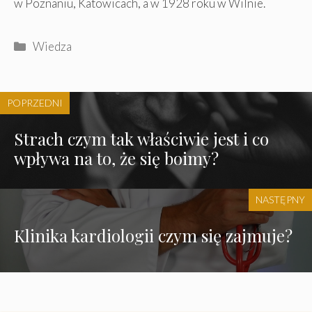
w Poznaniu, Katowicach, a w 1928 roku w Wilnie.
Kategorie
Wiedza
POPRZEDNI
Strach czym tak właściwie jest i co
wpływa na to, że się boimy?
NASTĘPNY
Klinika kardiologii czym się zajmuje?