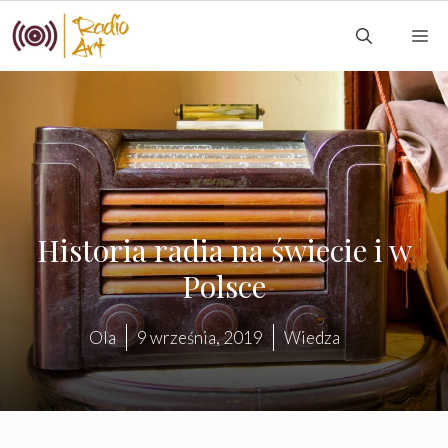
Przejdź
M
do
treści
Historia radia na świecie i w
Polsce
Ola
9 września, 2019
Wiedza