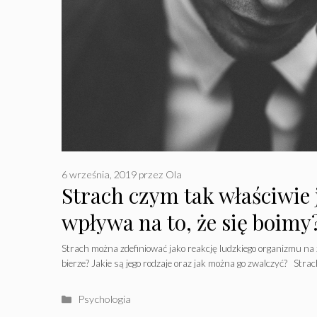
6 września, 2019
przez
Ola
Strach czym tak właściwie j
wpływa na to, że się boimy
Strach można zdefiniować jako reakcję ludzkiego organizmu na 
bierze? Jakie są jego rodzaje oraz jak można go zwalczyć? Stra
Kategorie
Psychologia