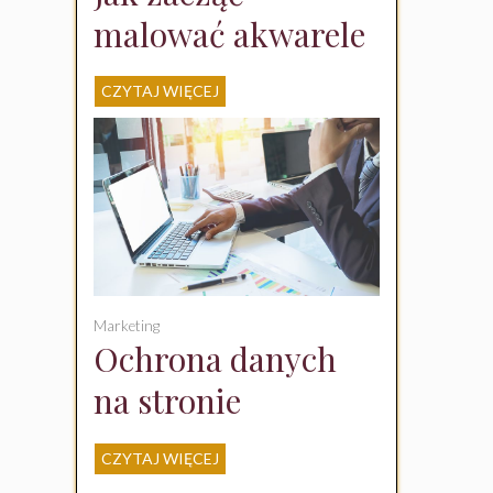
malować akwarele
w domu –
CZYTAJ WIĘCEJ
przewodnik dla
początkujących
Marketing
Ochrona danych
na stronie
internetowej – co
CZYTAJ WIĘCEJ
musisz wiedzieć