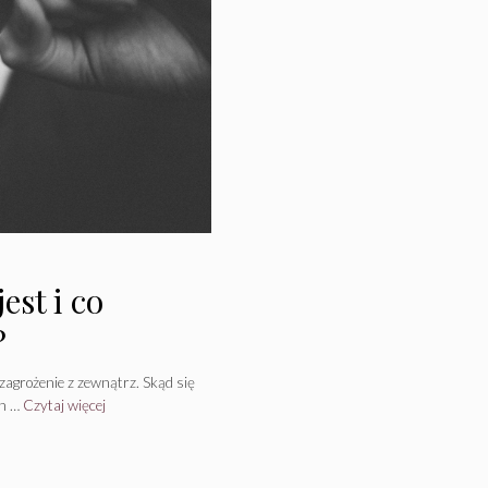
est i co
?
zagrożenie z zewnątrz. Skąd się
ch …
Czytaj więcej