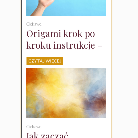
Ciekawe!
Origami krok po
kroku instrukcje –
jak zacząć swoją
CZYTAJ WIĘCEJ
przygodę?
Ciekawe!
Jak zacząć