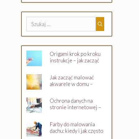
jako właściciel
witryny?
Szukaj:
Origami krok po kroku
instrukcje – jak zacząć
swoją przygodę?
Jak zacząć malować
akwarele w domu –
przewodnik dla
początkujących
Ochrona danych na
stronie internetowej –
co musisz wiedzieć jako
właściciel witryny?
Farby do malowania
dachu: kiedy i jak często
malować dach?