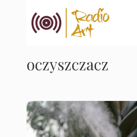
Przejdź
do
treści
oczyszczacz