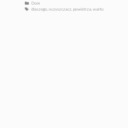
Kategorie
Dom
Tagi
dlaczego
,
oczyszczacz
,
powietrza
,
warto