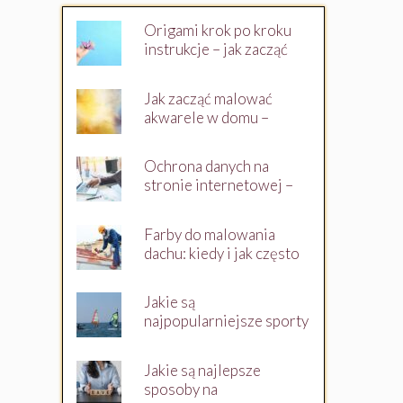
Origami krok po kroku
instrukcje – jak zacząć
swoją przygodę?
Jak zacząć malować
akwarele w domu –
przewodnik dla
początkujących
Ochrona danych na
stronie internetowej –
co musisz wiedzieć jako
właściciel witryny?
Farby do malowania
dachu: kiedy i jak często
malować dach?
Jakie są
najpopularniejsze sporty
wodne?
Jakie są najlepsze
sposoby na