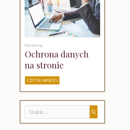
początkujących
Marketing
Ochrona danych
na stronie
internetowej – co
CZYTAJ WIĘCEJ
musisz wiedzieć
jako właściciel
witryny?
Szukaj: