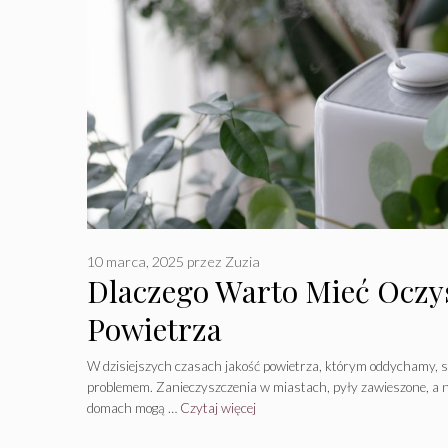
10 marca, 2025
przez
Zuzia
Dlaczego Warto Mieć Oczy
Powietrza
W dzisiejszych czasach jakość powietrza, którym oddychamy, st
problemem. Zanieczyszczenia w miastach, pyły zawieszone, a
domach mogą …
Czytaj więcej