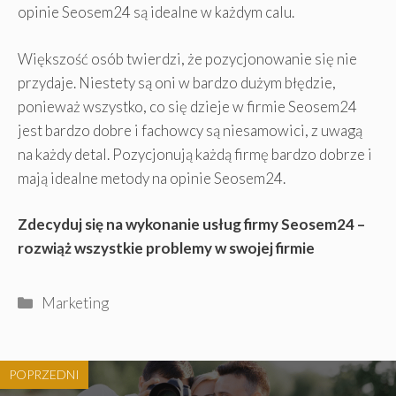
opinie Seosem24 są idealne w każdym calu.
Większość osób twierdzi, że pozycjonowanie się nie
przydaje. Niestety są oni w bardzo dużym błędzie,
ponieważ wszystko, co się dzieje w firmie Seosem24
jest bardzo dobre i fachowcy są niesamowici, z uwagą
na każdy detal. Pozycjonują każdą firmę bardzo dobrze i
mają idealne metody na opinie Seosem24.
Zdecyduj się na wykonanie usług firmy Seosem24 –
rozwiąż wszystkie problemy w swojej firmie
Kategorie
Marketing
POPRZEDNI