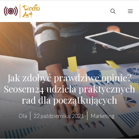
Przejdź
M
do
treści
Jak zdobyć prawdziwe opinie?
Seosem24 udziela praktycznych
rad dla początkujących
Ola
22 października, 2021
Marketing